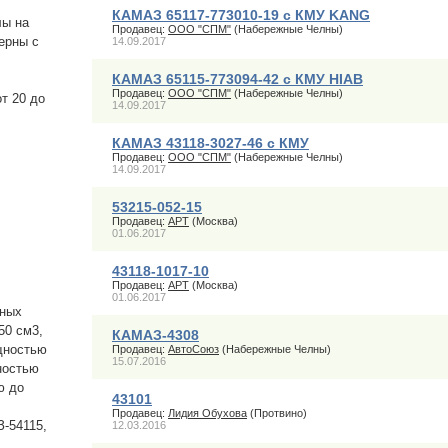
КАМАЗ 65117-773010-19 с КМУ KANG
лы на
Продавец:
ООО "СПМ"
(Набережные Челны)
ерны с
14.09.2017
КАМАЗ 65115-773094-42 с КМУ HIAB
Продавец:
ООО "СПМ"
(Набережные Челны)
т 20 до
14.09.2017
КАМАЗ 43118-3027-46 c КМУ
Продавец:
ООО "СПМ"
(Набережные Челны)
14.09.2017
53215-052-15
Продавец:
APT
(Москва)
01.06.2017
43118-1017-10
Продавец:
APT
(Москва)
01.06.2017
чных
50 см3,
КАМАЗ-4308
щностью
Продавец:
АвтоСоюз
(Набережные Челны)
15.07.2016
ностью
ю до
43101
Продавец:
Лидия Обухова
(Протвино)
З-54115,
12.03.2016