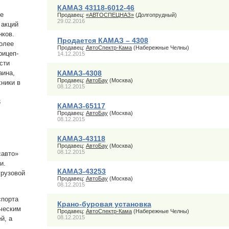
КАМАЗ 43118-6012-46
ке
Продавец:
«АВТОСПЕЦНАЗ»
(Долгопрудный)
29.02.2016
 акций
нков.
Продается КАМАЗ – 4308
олее
Продавец:
АвтоСпектр-Кама
(Набережные Челны)
рицеп-
14.12.2015
сти
аина,
КАМАЗ-4308
Продавец:
АвтоБау
(Москва)
хники в
08.12.2015
3
КАМАЗ-65117
Продавец:
АвтоБау
(Москва)
08.12.2015
КАМАЗ-43118
Продавец:
АвтоБау
(Москва)
08.12.2015
савто»
и.
КАМАЗ-43253
грузовой
Продавец:
АвтоБау
(Москва)
08.12.2015
спорта
Крано-буровая установка
ическим
Продавец:
АвтоСпектр-Кама
(Набережные Челны)
08.12.2015
й, а