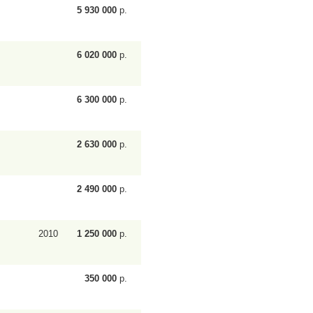
5 930 000
р.
6 020 000
р.
6 300 000
р.
2 630 000
р.
2 490 000
р.
2010
1 250 000
р.
350 000
р.