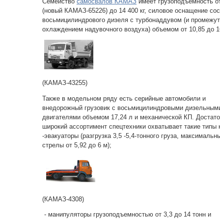
Семейство
самосвалов КАМАЗ
имеет грузоподъемность о
(новый КАМАЗ-65226) до 14 400 кг, силовое оснащение сос
восьмицилиндрового дизеля с турбонаддувом (и промежу
охлаждением надувочного воздуха) объемом от 10,85 до 
(КАМАЗ-43255)
Также в модельном ряду есть серийные автомобили и
внедорожный грузовик с восьмицилиндровыми дизельным
двигателями объемом 17,24 л и механической КП. Достат
широкий ассортимент спецтехники охватывает такие типы 
-эвакуаторы (разгрузка 3,5 -5,4-тонного груза, максималь
стрелы от 5,92 до 6 м);
(КАМАЗ-4308)
- манипуляторы грузоподъемностью от 3,3 до 14 тонн и