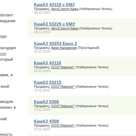
КамАЗ 43118 с КМУ
Продавец:
АвтоСпектр-Кама
(Набережные Челны)
08.12.2015
аботают
ожидание
КамАЗ 53229 с КМУ
Продавец:
АвтоСпектр-Кама
(Набережные Челны)
08.12.2015
егда
КамАЗ 43253 Евро 2
лагодаря
Продавец:
Амир Карамизов
(Прохладный)
20.11.2015
ром
который
КамАЗ 43118
Продавец:
ООО"Лимизит"
(Набережные Челны)
13.11.2015
рамм, в
КамАЗ 53215
 иной
Продавец:
ООО"Лимизит"
(Набережные Челны)
13.11.2015
КамАЗ 5308
аводов-
Продавец:
ООО"Лимизит"
(Набережные Челны)
инком» в
13.11.2015
ский
КамАЗ 4308
Продавец:
ООО"Лимизит"
(Набережные Челны)
13.11.2015
енность