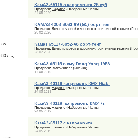
КамАЗ-65115 с капремонта 25 куб
Продавец:
НадАвто
(Набережные Челны)
24.05.2020
КАМАЗ 4308-6063-69 (G5) борт-тен
Продавец:
Дилер грузовой и дорожно-строительной техники
(Под
28.02.2020
вом
Камаз 65117-6052-48 борт-тент
Продавец:
Дилер грузовой и дорожно-строительной техники
(Под
28.02.2020
60 л.с,
КамАЗ 65115 с кму Dong Yang 1956
Продавец:
ВолгоИнвест
(Москва)
14.06.2019
КамАЗ-43118 капремонт, КМУ Hiab.
Продавец:
НадАвто
(Набережные Челны)
24.05.2019
КамАЗ-43118, капремонт, КМУ 7т.
Продавец:
НадАвто
(Набережные Челны)
24.05.2019
КамАЗ-65117 с капремонта
Продавец:
НадАвто
(Набережные Челны)
24.05.2019