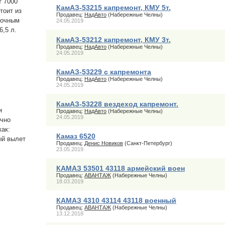
т 7000
КамАЗ-53215 капремонт, КМУ 5т.
тоит из
Продавец:
НадАвто
(Набережные Челны)
точным
24.05.2019
16,5 л.
КамАЗ-53212 капремонт, КМУ 3т.
Продавец:
НадАвто
(Набережные Челны)
24.05.2019
КамАЗ-53229 с капремонта
Продавец:
НадАвто
(Набережные Челны)
24.05.2019
КамАЗ-53228 вездеход капремонт.
и
Продавец:
НадАвто
(Набережные Челны)
24.05.2019
очно
как:
Камаз 6520
ный вылет
Продавец:
Денис Новиков
(Санкт-Петербург)
23.05.2019
КАМАЗ 53501 43118 армейский воен
Продавец:
АВАНТАЖ
(Набережные Челны)
18.03.2019
КАМАЗ 4310 43114 43118 военный
Продавец:
АВАНТАЖ
(Набережные Челны)
13.12.2018