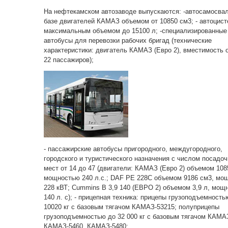
На нефтекамском автозаводе выпускаются: -автосамосва
базе двигателей КАМАЗ объемом от 10850 см3; - автоцист
максимальным объемом до 15100 л; -специализированные
автобусы для перевозки рабочих бригад (технические
характеристики: двигатель КАМАЗ (Евро 2), вместимость о
22 пассажиров);
- пассажирские автобусы пригородного, междугородного,
городского и туристического назначения с числом посадо
мест от 14 до 47 (двигатели: КАМАЗ (Евро 2) объемом 108
мощностью 240 л.с.; DAF PE 228C объемом 9186 см3, мо
228 кВТ; Cummins B 3,9 140 (EВРО 2) объемом 3,9 л, мощ
140 л. с); - прицепная техника: прицепы грузоподъемность
10020 кг с базовым тягачом КАМАЗ-53215; полуприцепы
грузоподъемностью до 32 000 кг с базовым тягачом КАМА
КАМАЗ-5460, КАМАЗ-5480;