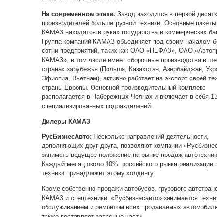
На современном этапе.
Завод находится в первой десят
производителей большегрузной техники. Основные пакеты
КАМАЗ находятся в руках государства и коммерческих ба
Группа компаний КАМАЗ объединяет под своим началом б
сотни предприятий, таких как ОАО «НЕФАЗ», ОАО «Автоп
КАМАЗ», в том числе имеет сборочные производства в ше
странах зарубежья (Польша, Казахстан, Азербайджан, Укр
Эфиопия, Вьетнам), активно работает на экспорт своей те
страны Европы. Основной производительный комплекс
располагается в Набережных Челнах и включает в себя 1
специализированных подразделений.
Дилеры КАМАЗ
РусБизнесАвто:
Несколько направлений деятельности,
дополняющих друг друга, позволяют компании «Русбизне
занимать ведущее положение на рынке продаж автотехник
Каждый месяц около 10% российского рынка реализации 
техники принадлежит этому холдингу.
Кроме собственно продажи автобусов, грузового автотран
КАМАЗ и спецтехники, «Русбизнесавто» занимается техн
обслуживанием и ремонтом всех продаваемых автомобиле
также поставляет запасные части.