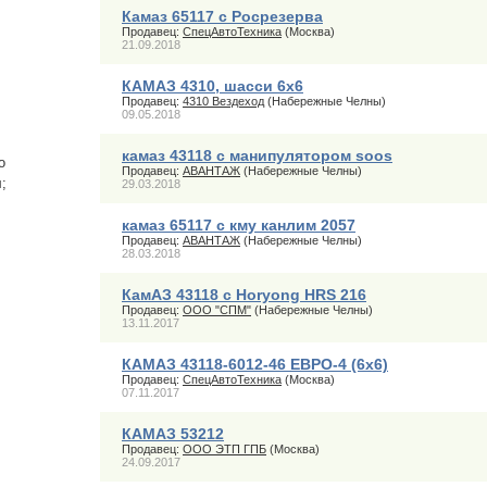
Камаз 65117 с Росрезерва
Продавец:
СпецАвтоТехника
(Москва)
21.09.2018
КАМАЗ 4310, шасси 6х6
Продавец:
4310 Вездеход
(Набережные Челны)
09.05.2018
камаз 43118 с манипулятором soos
о
Продавец:
АВАНТАЖ
(Набережные Челны)
;
29.03.2018
камаз 65117 с кму канлим 2057
Продавец:
АВАНТАЖ
(Набережные Челны)
28.03.2018
КамАЗ 43118 с Horyong HRS 216
Продавец:
ООО "СПМ"
(Набережные Челны)
13.11.2017
КАМАЗ 43118-6012-46 ЕВРО-4 (6х6)
Продавец:
СпецАвтоТехника
(Москва)
07.11.2017
КАМАЗ 53212
Продавец:
ООО ЭТП ГПБ
(Москва)
24.09.2017