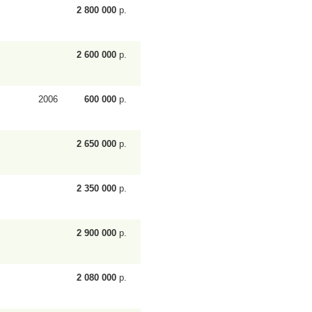
2 800 000
р.
2 600 000
р.
2006
600 000
р.
2 650 000
р.
2 350 000
р.
2 900 000
р.
2 080 000
р.