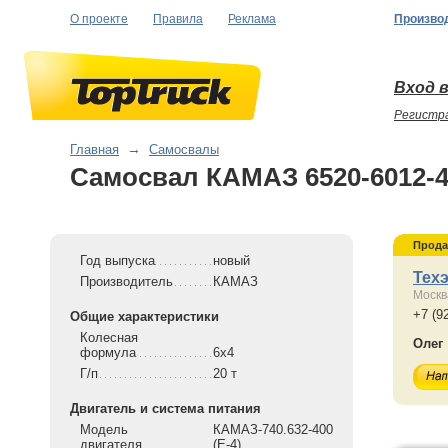
О проекте
Правила
Реклама
Произво
Вход в
Регистр
Главная
→
Самосвалы
Самосвал КАМАЗ 6520-6012-
Прода
Год выпуска
новый
Тех
Производитель
КАМАЗ
Москв
+7 (9
Общие характеристики
Колесная
Олег
формула
6x4
Г/п
20 т
Двигатель и система питания
Модель
КАМАЗ-740.632-400
двигателя
(E-4)