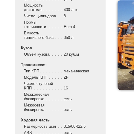
Мощность
двигателя
400 л.с.
Число цилиндров
8
Нормы
токсичности
Euro 4
Емкость
топливного бака
350 л
Кузов
Объем кузова
20 куб.м
Трансмиссия
Тип КПП
механическая
Модель КПП
ZF
Число ступеней
КПП
16
Межколесная
блокировка
есть
Межосевая
блокировка
есть
Ходовая часть
Размерность шин
315/80R22,5
ABS
есть