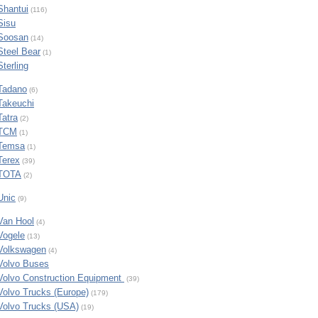
Shantui
(116)
Sisu
Soosan
(14)
Steel Bear
(1)
Sterling
Tadano
(6)
Takeuchi
Tatra
(2)
TCM
(1)
Temsa
(1)
Terex
(39)
TOTA
(2)
Unic
(9)
Van Hool
(4)
Vogele
(13)
Volkswagen
(4)
Volvo Buses
Volvo Construction Equipment
(39)
Volvo Trucks (Europe)
(179)
Volvo Trucks (USA)
(19)