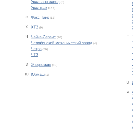
Уралвагонзавод
(2)
Уралтрак
(157)
Ф
Фокс Танк
(12)
Х
ХТЗ
(9)
Ч
Чайка-Сервис
T
(10)
Челябинский механический завод
(4)
Четра
(26)
ЧТЗ
Э
Энергомаш
(80)
Ю
Юрмаш
(1)
U
V