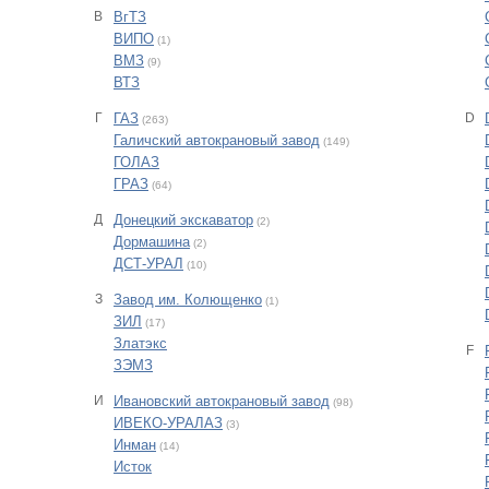
В
ВгТЗ
ВИПО
(1)
ВМЗ
(9)
ВТЗ
Г
ГАЗ
D
(263)
Галичский автокрановый завод
(149)
ГОЛАЗ
ГРАЗ
(64)
Д
Донецкий экскаватор
(2)
Дормашина
(2)
ДСТ-УРАЛ
(10)
З
Завод им. Колющенко
(1)
ЗИЛ
(17)
Златэкс
F
ЗЭМЗ
И
Ивановский автокрановый завод
(98)
ИВЕКО-УРАЛАЗ
(3)
Инман
(14)
Исток