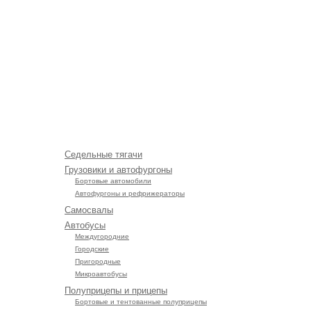
Седельные тягачи
Грузовики и автофургоны
Бортовые автомобили
Автофургоны и рефрижераторы
Самосвалы
Автобусы
Междугородние
Городские
Пригородные
Микроавтобусы
Полуприцепы и прицепы
Бортовые и тентованные полуприцепы