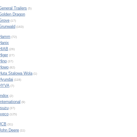
General Trailers
(5)
Golden Dragon
Grove
(17)
Grunwald
(163)
Hamm
(72)
Hanix
HIAB
(26)
Higer
(27)
Hino
(37)
Howo
(82)
Huta Stalowa Wola
(1)
Hyundai
(118)
HYVA
(7)
Indox
(2)
International
(9)
Isuzu
(37)
Iveco
(125)
JCB
(31)
John Deere
(11)