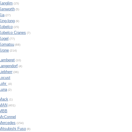
Kanglim
(15)
Kenworth
(5)
Kia
(27)
King-long
(9)
Kobelco
(15)
Kobelco Cranes
(7)
Kogel
(77)
Komatsu
(68)
Krone
(214)
Lamberet
(10)
Langendorf
(4)
Liebherr
(36)
Locust
Lohr
(4)
Luna
(2)
Mack
(1)
MAN
(401)
MBB
McConnel
Mercedes
(154)
Mitsubishi Fuso
(8)