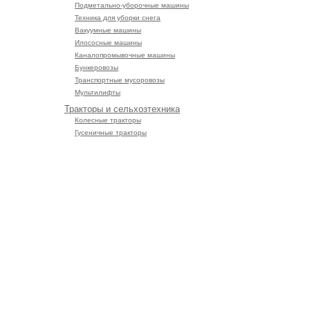
Подметально-уборочные машины
Техника для уборки снега
Вакуумные машины
Илососные машины
Каналопромывочные машины
Бункеровозы
Транспортные мусоровозы
Мультилифты
Тракторы и сельхозтехника
Колесные тракторы
Гусеничные тракторы