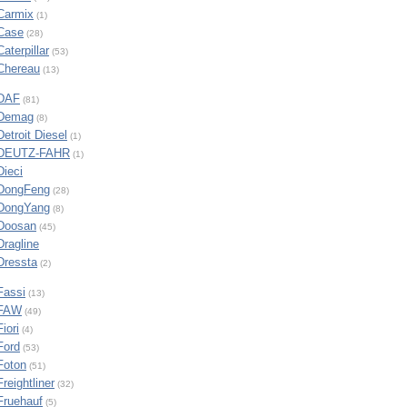
Carmix
(1)
Case
(28)
Caterpillar
(53)
Chereau
(13)
DAF
(81)
Demag
(8)
Detroit Diesel
(1)
DEUTZ-FAHR
(1)
Dieci
DongFeng
(28)
DongYang
(8)
Doosan
(45)
Dragline
Dressta
(2)
Fassi
(13)
FAW
(49)
Fiori
(4)
Ford
(53)
Foton
(51)
Freightliner
(32)
Fruehauf
(5)