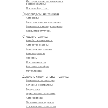
Изотермические полуприцепы и
рефрижераторы
Прицепы борт/тент
Грузоподъемная техника
Автокраны
Колесные самоходные краны
Гусеничные самоходные краны
Краны-манипуляторы
Спецавтотехника
Автобетоносмесители
Автобетононасосы
Автогидроподъемники
Автоэвакуаторы
Лесовозы
Сортиментовозы
Вахтовые автобусы
Металловозы
Дорожно-строительная техника
Гусеничные экскаваторы
Колесные экскаваторы
Бульдозеры
Фронтальные погрузчики
Автогрейдеры
Экскаваторы-погрузчики
Сочлененные самосвалы