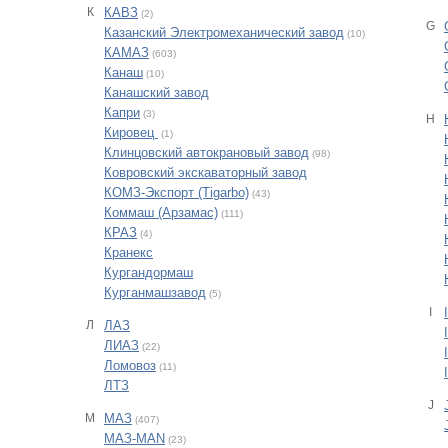
К
КАВЗ
(2)
G
Казанский Электромеханический завод
(10)
КАМАЗ
(603)
Канаш
(10)
Канашский завод
Капри
(3)
H
Кировец
(1)
Клинцовский автокрановый завод
(98)
Ковровский экскаваторный завод
КОМЗ-Экспорт (Tigarbo)
(43)
Коммаш (Арзамас)
(111)
КРАЗ
(4)
Кранекс
Кургандормаш
Курганмашзавод
(5)
I
Л
ЛАЗ
ЛИАЗ
(22)
Ломовоз
(11)
ЛТЗ
J
М
МАЗ
(407)
МАЗ-MAN
(23)