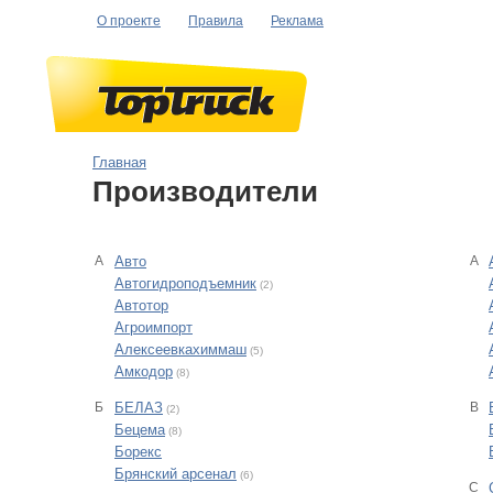
О проекте
Правила
Реклама
Главная
Производители
А
Авто
A
Автогидроподъемник
(2)
Автотор
Агроимпорт
Алексеевкахиммаш
(5)
Амкодор
(8)
Б
БЕЛАЗ
B
(2)
Бецема
(8)
Борекс
Брянский арсенал
(6)
C