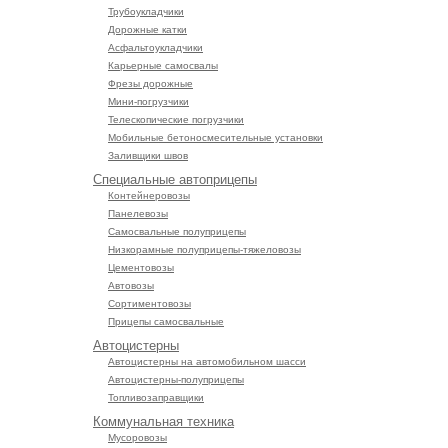
Трубоукладчики
Дорожные катки
Асфальтоукладчики
Карьерные самосвалы
Фрезы дорожные
Мини-погрузчики
Телескопические погрузчики
Мобильные бетоносмесительные установки
Заливщики швов
Специальные автоприцепы
Контейнеровозы
Панелевозы
Самосвальные полуприцепы
Низкорамные полуприцепы-тяжеловозы
Цементовозы
Автовозы
Сортиментовозы
Прицепы самосвальные
Автоцистерны
Автоцистерны на автомобильном шасси
Автоцистерны-полуприцепы
Топливозаправщики
Коммунальная техника
Мусоровозы