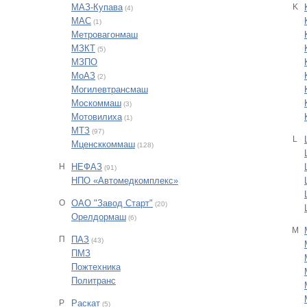
МАЗ-Купава
K
(4)
МАС
(1)
Метровагонмаш
МЗКТ
(5)
МЗПО
МоАЗ
(2)
Могилевтрансмаш
Москоммаш
(3)
Мотовилиха
(1)
МТЗ
(97)
L
Мценсккоммаш
(128)
Н
НЕФАЗ
(91)
НПО «Автомедкомплекс»
О
ОАО "Завод Старт"
(20)
Орелдормаш
(6)
M
П
ПАЗ
(43)
ПМЗ
Пожтехника
Политранс
Р
Раскат
(5)