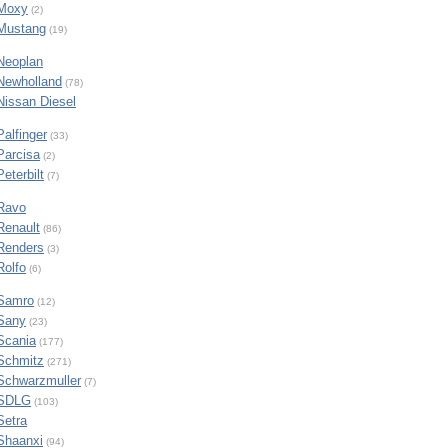
Moxy
(2)
Mustang
(19)
Neoplan
Newholland
(78)
Nissan Diesel
Palfinger
(33)
Parcisa
(2)
Peterbilt
(7)
Ravo
Renault
(86)
Renders
(3)
Rolfo
(6)
Samro
(12)
Sany
(23)
Scania
(177)
Schmitz
(271)
Schwarzmuller
(7)
SDLG
(103)
Setra
Shaanxi
(94)