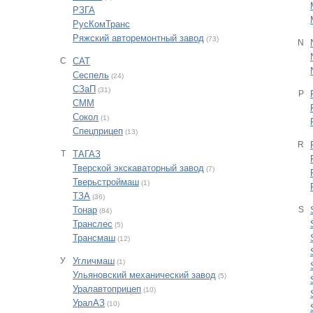
РЗГА
РусКомТранс
Ряжский авторемонтный завод
(73)
N
С
САТ
Сеспель
(24)
СЗаП
(31)
P
СММ
Сокол
(1)
Спецприцеп
(13)
R
Т
ТАГАЗ
Тверской экскаваторный завод
(7)
Тверьстроймаш
(1)
ТЗА
(36)
Тонар
S
(84)
Транслес
(5)
Трансмаш
(12)
У
Угличмаш
(1)
Ульяновский механический завод
(5)
Уралавтоприцеп
(10)
УралАЗ
(10)