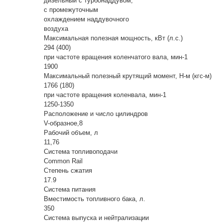
дизельный с турбонаддувом,
с промежуточным
охлаждением наддувочного
воздуха
Максимальная полезная мощность, кВт (л.с.)
294 (400)
при частоте вращения коленчатого вала, мин-1
1900
Максимальный полезный крутящий момент, Н-м (кгс-м)
1766 (180)
при частоте вращения коленвала, мин-1
1250-1350
Расположение и число цилиндров
V-образное,8
Рабочий объем, л
11,76
Система топливоподачи
Common Rail
Степень сжатия
17.9
Система питания
Вместимость топливного бака, л.
350
Система выпуска и нейтрализации