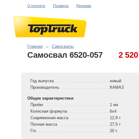
О проекте
Правила
Реклама
Главная
→
Самосвалы
Самосвал 6520-057
2 520
Год выпуска
новый
Производитель
КАМАЗ
Общие характеристики
Пробег
1 км
Колесная формула
6x4
Снаряженная масса
12,9 т
Полная масса
27,5 т
Г/п
20 т