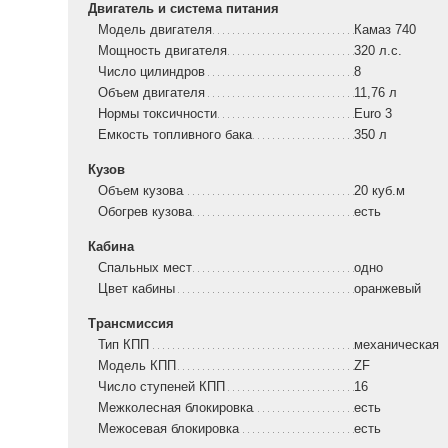
Двигатель и система питания
Модель двигателя
Камаз 740
Мощность двигателя
320 л.с.
Число цилиндров
8
Объем двигателя
11,76 л
Нормы токсичности
Euro 3
Емкость топливного бака
350 л
Кузов
Объем кузова
20 куб.м
Обогрев кузова
есть
Кабина
Спальных мест
одно
Цвет кабины
оранжевый
Трансмиссия
Тип КПП
механическая
Модель КПП
ZF
Число ступеней КПП
16
Межколесная блокировка
есть
Межосевая блокировка
есть