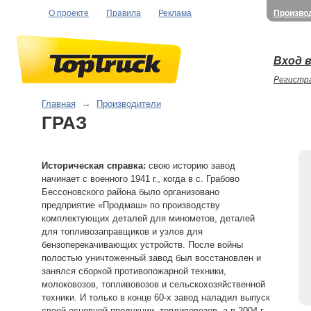
О проекте
Правила
Реклама
Произво
Вход в
Регистр
Главная
→
Производители
ГРАЗ
Историческая справка:
свою историю завод
начинает с военного 1941 г., когда в с. Грабово
Бессоновского района было организовано
предприятие «Продмаш» по производству
комплектующих деталей для минометов, деталей
для топливозаправщиков и узлов для
бензоперекачивающих устройств. После войны
полостью уничтоженный завод был восстановлен и
занялся сборкой противопожарной техники,
молоковозов, топливовозов и сельскохозяйственной
техники. И только в конце 60-х завод наладил выпуск
своей основной продукции, топливовозов, а в 2004 г.