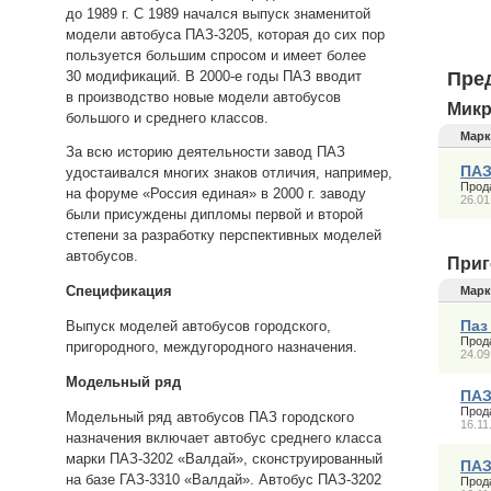
до 1989 г. С 1989 начался выпуск знаменитой
модели автобуса ПАЗ-3205, которая до сих пор
пользуется большим спросом и имеет более
30 модификаций. В 2000-е годы ПАЗ вводит
Пре
в производство новые модели автобусов
Микр
большого и среднего классов.
Марк
За всю историю деятельности завод ПАЗ
ПАЗ
удостаивался многих знаков отличия, например,
Прод
на форуме «Россия единая» в 2000 г. заводу
26.01
были присуждены дипломы первой и второй
степени за разработку перспективных моделей
автобусов.
Приг
Спецификация
Марк
Паз
Выпуск моделей автобусов городского,
Прод
пригородного, междугородного назначения.
24.09
Модельный ряд
ПАЗ
Прод
Модельный ряд автобусов ПАЗ городского
16.11
назначения включает автобус среднего класса
марки ПАЗ-3202 «Валдай», сконструированный
ПАЗ
на базе ГАЗ-3310 «Валдай». Автобус ПАЗ-3202
Прод