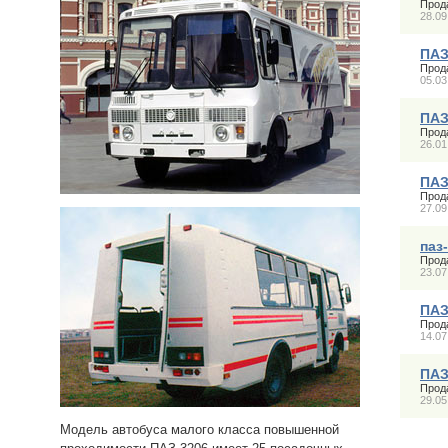
Прод
28.09
ПАЗ
Прод
05.03
ПАЗ
Прод
26.01
ПАЗ
Прод
27.09
паз
Прод
23.07
ПАЗ
Прод
14.07
ПА
Прод
29.05
Модель автобуса малого класса повышенной