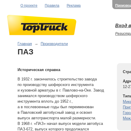
О проекте
Правила
Реклама
Произво
Вход в
Регистр
Главная
→
Производители
ПАЗ
Историческая справка
Стра
В 1932 г. закончилось строительство завода
Адр
по производству шоферского инструмента
12-2
и кузовной арматуры в г. Павлово-на-Оке. Завод
занимался производством шоферского
Тип
инструмента вплоть до 1952 г.,
Мик
а в послевоенные годы был переименован
При
в Павловский автобусный завод и освоил
Горо
выпуск автотранспорта малой размерности.
Меж
В 1968 г. «ПАЗ» начал выпуск модели автобуса
ПАЗ-672, выпуск которого продолжался