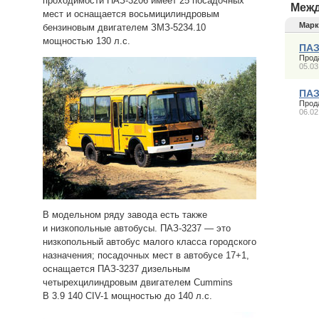
проходимости ПАЗ-3206 имеет 25 посадочных
Межд
мест и оснащается восьмицилиндровым
Марк
бензиновым двигателем ЗМЗ-5234.10
мощностью 130 л.с.
ПАЗ
Прод
05.03
ПАЗ
Прод
06.02
В модельном ряду завода есть также
и низкопольные автобусы. ПАЗ-3237 — это
низкопольный автобус малого класса городского
назначения; посадочных мест в автобусе 17+1,
оснащается ПАЗ-3237 дизельным
четырехцилиндровым двигателем Cummins
B 3.9 140 CIV-1 мощностью до 140 л.с.