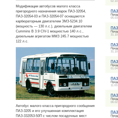
02.10
Модификации автобусов малого класса
ПАЗ
пригородного назначения марок ПАЗ-32054,
Прод
ПАЗ-32054-03 и ПАЗ-32054-07 оснащаются
05.03
карбюраторным двигателем ЗМЗ-5234.10
(мощность — 130 л.с.), дизельным двигателем
ПАЗ
Cummins B 3.9 CIV-1 мощностью 140 л.с.,
Прод
31.10
дизельным агрегатом ММЗ 245.7 мощностью
122 л.с.
ПАЗ
Прод
31.10
ПАЗ
Прод
01.04
ПАЗ
Прод
11.03
ПАЗ
Прод
06.02
Автобус малого класса пригородного сообщения
ПАЗ-3205 и его улучшенная комплектация
ПАЗ
ПАЗ-332053-50П с числом посадочных мест
Прод