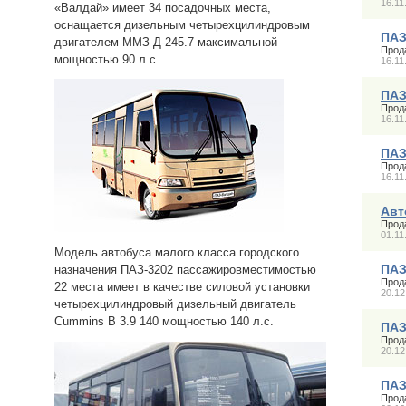
16.11
«Валдай» имеет 34 посадочных места,
оснащается дизельным четырехцилиндровым
ПАЗ
двигателем ММЗ Д-245.7 максимальной
Прод
мощностью 90 л.с.
16.11
ПАЗ
Прод
16.11
ПАЗ
Прод
16.11
Авт
Прод
01.11
Модель автобуса малого класса городского
ПАЗ
назначения ПАЗ-3202 пассажировместимостью
Прод
22 места имеет в качестве силовой установки
20.12
четырехцилиндровый дизельный двигатель
Cummins В 3.9 140 мощностью 140 л.с.
ПАЗ
Прод
20.12
ПАЗ
Прод