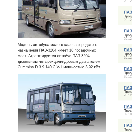
20.12
ПАЗ
Прод
20.12
ПАЗ
Прод
20.12
Модель автобуса малого класса городского
ПАЗ
назначения ПАЗ-3204 имеет 18 посадочных
Прод
мест. Агрегатируется автобус ПАЗ-3204
20.12
дизельным четырехцилиндровым двигателем
Cummins D 3.9 140 CIV-1 мощностью 3,92 кВт.
ПАЗ
Прод
20.12
ПАЗ
Прод
20.12
ПАЗ
Прод
02.10
ПАЗ
Прод