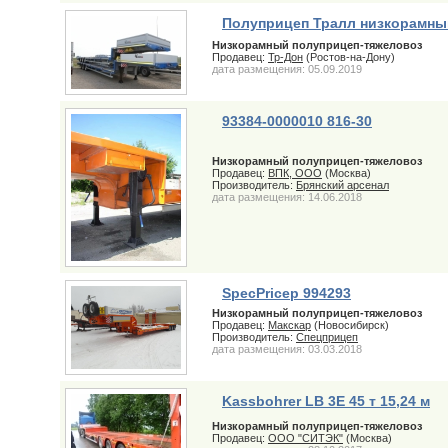
Полуприцеп Тралл низкорамны
Низкорамный полуприцеп-тяжеловоз
Продавец:
Тр-Дон
(Ростов-на-Дону)
дата размещения: 05.09.2019
93384-0000010 816-30
Низкорамный полуприцеп-тяжеловоз
Продавец:
ВПК, ООО
(Москва)
Производитель:
Брянский арсенал
дата размещения: 14.06.2018
SpecPricep 994293
Низкорамный полуприцеп-тяжеловоз
Продавец:
Макскар
(Новосибирск)
Производитель:
Спецприцеп
дата размещения: 03.03.2018
Kassbohrer LB 3E 45 т 15,24 м
Низкорамный полуприцеп-тяжеловоз
Продавец:
ООО "СИТЭК"
(Москва)