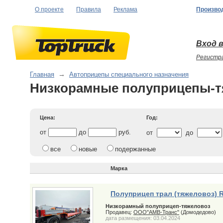
О проекте
Правила
Реклама
Произво
Вход в
Регистр
Главная
→
Автоприцепы специального назначения
Низкорамные полуприцепы-
Цена:
Год:
от
до
руб.
от
до
все
новые
подержанные
Марка
Полуприцеп трал (тяжеловоз) 
Низкорамный полуприцеп-тяжеловоз
Продавец:
ООО"АМВ-Транс"
(Домодедово)
дата размещения: 03.04.2024