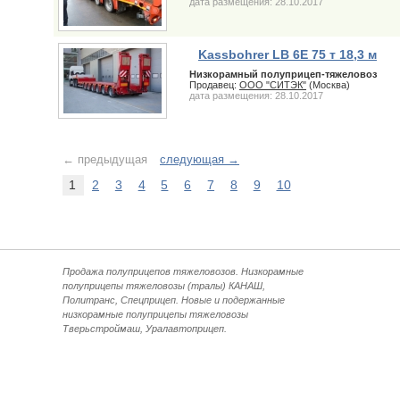
дата размещения: 28.10.2017
Kassbohrer LB 6E 75 т 18,3 м
Низкорамный полуприцеп-тяжеловоз
Продавец:
ООО "СИТЭК"
(Москва)
дата размещения: 28.10.2017
← предыдущая
следующая →
1
2
3
4
5
6
7
8
9
10
Продажа полуприцепов тяжеловозов. Низкорамные
полуприцепы тяжеловозы (тралы) КАНАШ,
Политранс, Спецприцеп. Новые и подержанные
низкорамные полуприцепы тяжеловозы
Тверьстроймаш, Уралавтоприцеп.