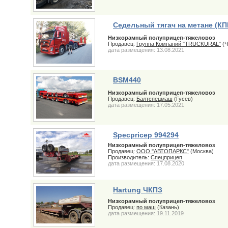
Седельный тягач на метане (КП
Низкорамный полуприцеп-тяжеловоз
Продавец:
Группа Компаний "TRUCKURAL"
(Ч
дата размещения: 13.08.2021
BSM440
Низкорамный полуприцеп-тяжеловоз
Продавец:
Балтспецмаш
(Гусев)
дата размещения: 17.05.2021
Specpricep 994294
Низкорамный полуприцеп-тяжеловоз
Продавец:
ООО "АВТОПАРКС"
(Москва)
Производитель:
Спецприцеп
дата размещения: 17.08.2020
Hartung ЧКПЗ
Низкорамный полуприцеп-тяжеловоз
Продавец:
по маш
(Казань)
дата размещения: 19.11.2019