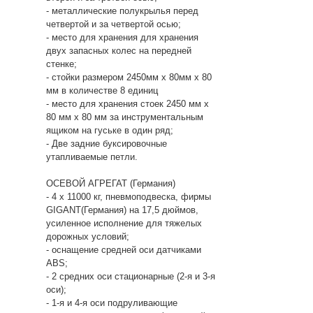
- металлические полукрылья перед
четвертой и за четвертой осью;
- место для хранения для хранения
двух запасных колес на передней
стенке;
- стойки размером 2450мм х 80мм х 80
мм в количестве 8 единиц
- место для хранения стоек 2450 мм х
80 мм х 80 мм за инструментальным
ящиком на гуське в один ряд;
- Две задние буксировочные
утапливаемые петли.
ОСЕВОЙ АГРЕГАТ (Германия)
- 4 х 11000 кг, пневмоподвеска, фирмы
GIGANT(Германия) на 17,5 дюймов,
усиленное исполнение для тяжелых
дорожных условий;
- оснащение средней оси датчиками
ABS;
- 2 средних оси стационарные (2-я и 3-я
оси);
- 1-я и 4-я оси подруливающие