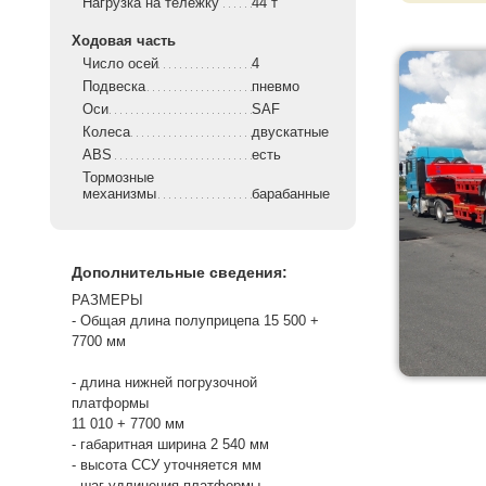
Нагрузка на тележку
44 т
Ходовая часть
Число осей
4
Подвеска
пневмо
Оси
SAF
Колеса
двускатные
ABS
есть
Тормозные
механизмы
барабанные
Дополнительные сведения:
РАЗМЕРЫ
- Общая длина полуприцепа 15 500 +
7700 мм
- длина нижней погрузочной
платформы
11 010 + 7700 мм
- габаритная ширина 2 540 мм
- высота ССУ уточняется мм
- шаг удлинения платформы