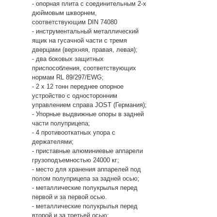
- опорная плита с соединительным 2-х
дюймовым шкворнем,
соответствующим DIN 74080
- инструментальный металлический
ящик на гусачной части с тремя
дверцами (верхняя, правая, левая);
- два боковых защитных
приспособления, соответствующих
нормам RL 89/297/EWG;
- 2 х 12 тонн переднее опорное
устройство с односторонним
управлением справа JOST (Германия);
- Упорные выдвижные опоры в задней
части полуприцепа;
- 4 противооткатных упора с
держателями;
- приставные алюминиевые аппарели
грузоподъемностью 24000 кг;
- место для хранения аппарелей под
полом полуприцепа за задней осью;
- металлические полукрылья перед
первой и за первой осью.
- металлические полукрылья перед
второй и за третьей осью;