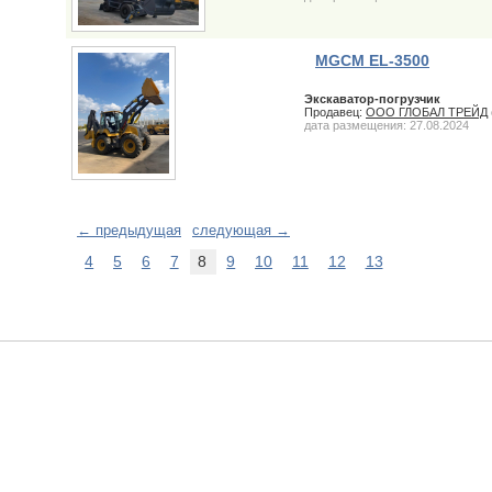
MGCM EL-3500
Экскаватор-погрузчик
Продавец:
ООО ГЛОБАЛ ТРЕЙД
дата размещения: 27.08.2024
← предыдущая
следующая →
4
5
6
7
8
9
10
11
12
13