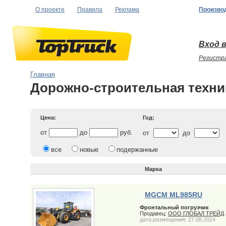
О проекте
Правила
Реклама
Произво
Вход в
Регистр
Главная
Дорожно-строительная техни
Цена:
Год:
от
до
руб.
от
до
все
новые
подержанные
Марка
MGCM ML985RU
Фронтальный погрузчик
Продавец:
ООО ГЛОБАЛ ТРЕЙД
дата размещения: 27.08.2024