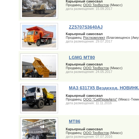
Карьерный самосвал
Продавец:
ООО ТехВосток
(Миасс)
дата размещения: 15.09.2017
ZZ5707S3640AJ
Карьерный самосвал
Продавец:
Росткомплект
(Благовещенск (Амур
дата размещения: 29.07.2017
LGMG MT80
Карьерный самосвал
Продавец:
ООО ТехВосток
(Миасс)
дата размещения: 24.05.2017
МАЗ 6317X5 Вездеход, НОВИНКА
Карьерный самосвал
Продавец:
ООО "СибПромАвто"
(Миасс-Тюме
дата размещения: 11.11.2016
MT86
Карьерный самосвал
Продавец:
ООО ТехВосток
(Миасс)
дата размещения: 07.07.2016