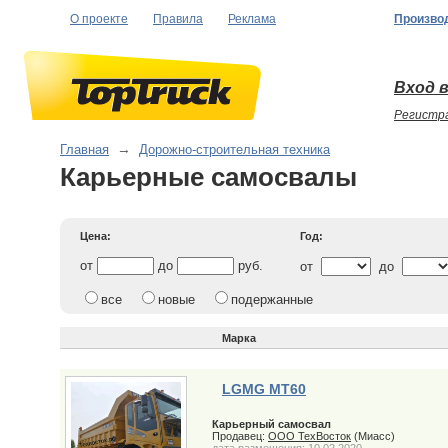
О проекте
Правила
Реклама
Произво
Вход в
Регистр
Главная
→
Дорожно-строительная техника
Карьерные самосвалы
Цена:
Год:
от
до
руб.
от
до
все
новые
подержанные
Марка
LGMG MT60
Карьерный самосвал
Продавец:
ООО ТехВосток
(Миасс)