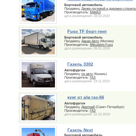
Бортовой автомобиль
Продавец:
Дилер грузовой и дорожно-строите
Производитель:
КАМАЗ
дата размещения: 28.02.2020
Fuso TF борт-тент
Бортовой автомобиль
Продавец:
Дакар-Авто
(Москва)
Производитель:
Mitsubishi Fuso
дата размещения: 09.01.2020
Газель 3302
Автофургон
Продавец:
по авто
(Казань)
Производитель:
ГАЗ
дата размещения: 19.11.2019
кунг от а/м газ-66
Автофургон
Продавец:
Дмитрий
(Санкт-Петербург)
Производитель:
ГАЗ
дата размещения: 22.10.2019
Газель Next
Бортовой автомобиль