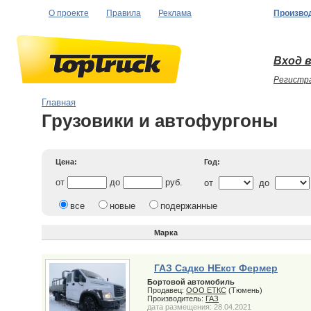
О проекте
Правила
Реклама
Произво
Вход в
Регистр
Главная
Грузовики и автофургоны
Цена:
Год:
от
до
руб.
от
до
все
новые
подержанные
Марка
ГАЗ Садко НЕкст Фермер
Бортовой автомобиль
Продавец:
ООО ЕТКС
(Тюмень)
Производитель:
ГАЗ
дата размещения: 28.04.2021