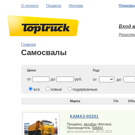
О проекте
Правила
Реклама
Произво
Вход в
Регистр
Главная
Самосвалы
Цена:
Год:
от
до
руб.
от
до
все
новые
подержанные
Марка
Г/п
Объ
КАМАЗ-65201
Продавец:
АвтоБау
(Москва)
Производитель:
КАМАЗ
дата размещения: 08.12.2015