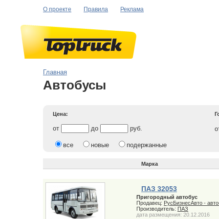
О проекте
Правила
Реклама
Главная
Автобусы
Цена:
Г
от
до
руб.
все
новые
подержанные
Марка
ПАЗ 32053
Пригородный автобус
Продавец:
РусБизнесАвто - авт
Производитель:
ПАЗ
дата размещения: 20.12.2016