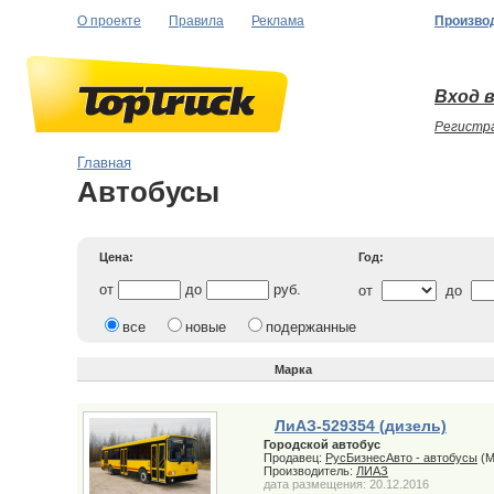
О проекте
Правила
Реклама
Произво
Вход в
Регистр
Главная
Автобусы
Цена:
Год:
от
до
руб.
от
до
все
новые
подержанные
Марка
ЛиАЗ-529354 (дизель)
Городской автобус
Продавец:
РусБизнесАвто - автобусы
(М
Производитель:
ЛИАЗ
дата размещения: 20.12.2016