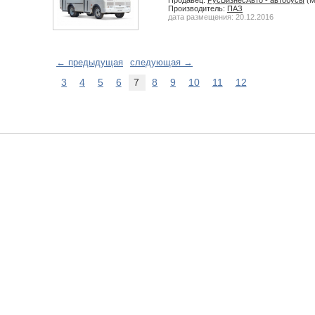
Продавец:
РусБизнесАвто - автобусы
(М
Производитель:
ПАЗ
дата размещения: 20.12.2016
← предыдущая
следующая →
3
4
5
6
7
8
9
10
11
12