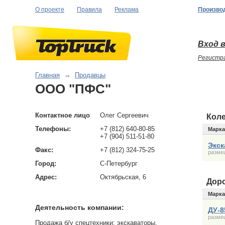
О проекте
Правила
Реклама
Произво
Вход в
Регистр
Главная
→
Продавцы
ООО "ПФС"
Контактное лицо
Олег Сергеевич
Кол
Телефоны:
+7 (812) 640-80-85
Марка
+7 (904) 511-51-80
Экск
Факс:
+7 (812) 324-75-25
размещ
Город:
С-Петербург
Адрес:
Октябрьская, 6
Дор
Марка
Деятельность компании:
ДУ-8
размещ
Продажа б/у спецтехники: экскаваторы,