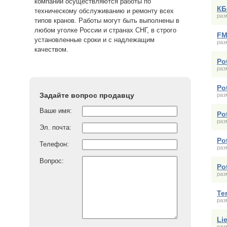
компании осуществляются работы по
КБ
техническому обслуживанию и ремонту всех
раз
типов кранов. Работы могут быть выполнены в
любом уголке России и странах СНГ, в строго
FM
установленные сроки и с надлежащим
раз
качеством.
Po
раз
Po
Задайте вопрос продавцу
раз
Ваше имя:
Po
раз
Эл. почта:
Po
Телефон:
раз
Вопрос:
Po
раз
Te
раз
Li
раз