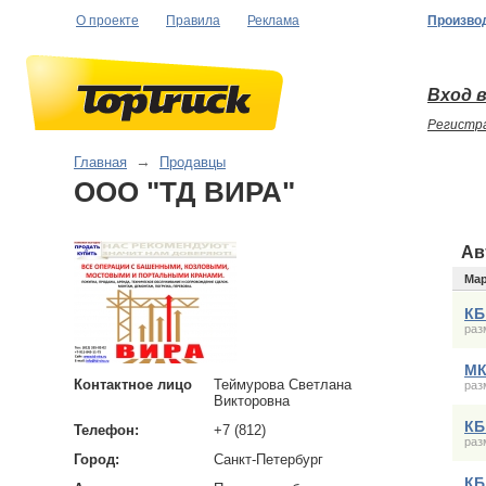
О проекте
Правила
Реклама
Произво
Вход в
Регистр
Главная
→
Продавцы
ООО "ТД ВИРА"
Ав
Ма
КБ
раз
МК
Контактное лицо
Теймурова Светлана
раз
Викторовна
КБ
Телефон:
+7 (812)
раз
Город:
Санкт-Петербург
КБ