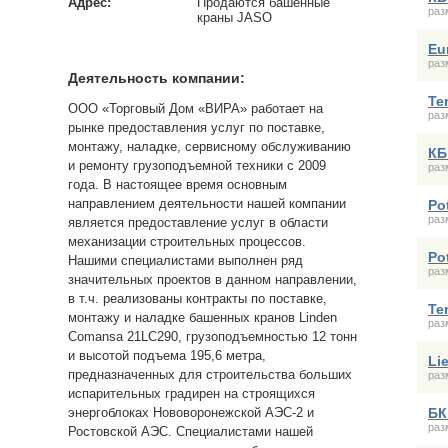
Адрес:
Продаются башенные
раз
краны JASO
Eu
раз
Деятельность компании:
Te
ООО «Торговый Дом «ВИРА» работает на
раз
рынке предоставления услуг по поставке,
монтажу, наладке, сервисному обслуживанию
КБ
и ремонту грузоподъемной техники с 2009
раз
года. В настоящее время основным
направлением деятельности нашей компании
Po
раз
является предоставление услуг в области
механизации строительных процессов.
Po
Нашими специалистами выполнен ряд
раз
значительных проектов в данном направлении,
в т.ч. реализованы контракты по поставке,
Te
монтажу и наладке башенных кранов Linden
раз
Comansa 21LC290, грузоподъемностью 12 тонн
и высотой подъема 195,6 метра,
Li
предназначенных для строительства больших
раз
испарительных градирен на строящихся
энергоблоках Нововоронежской АЭС-2 и
БК
раз
Ростовской АЭС. Специалистами нашей