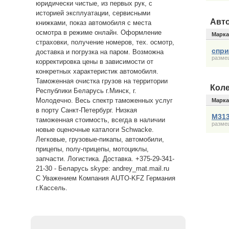
юридически чистые, из первых рук, с
историей эксплуатации, сервисными
Авт
книжками, показ автомобиля с места
осмотра в режиме онлайн. Оформление
Марка
страховки, получение номеров, тех. осмотр,
спри
доставка и погрузка на паром. Возможна
размещ
корректировка цены в зависимости от
конкретных характеристик автомобиля.
Таможенная очистка грузов на территории
Кол
Республики Беларусь г.Минск, г.
Молодечно. Весь спектр таможенных услуг
Марка
в порту Санкт-Петербург. Низкая
М31
таможенная стоимость, всегда в наличии
размещ
новые оценочные каталоги Schwacke.
Легковые, грузовые-пикапы, автомобили,
прицепы, полу-прицепы, мотоциклы,
запчасти. Логистика. Доставка. +375-29-341-
21-30 - Беларусь skype: andrey_mat.mail.ru
С Уважением Компания AUTO-KFZ Германия
г.Кассель.