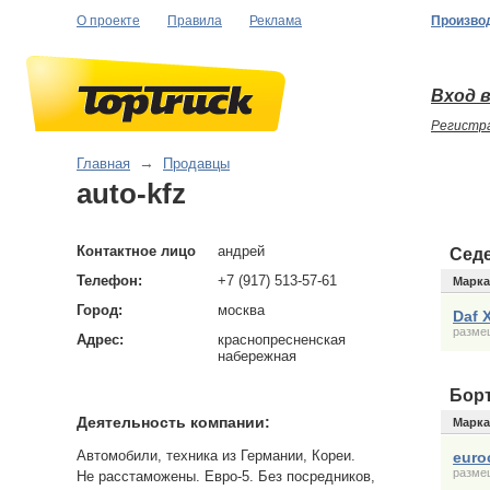
О проекте
Правила
Реклама
Произво
Вход в
Регистр
Главная
→
Продавцы
auto-kfz
Контактное лицо
андрей
Сед
Телефон:
+7 (917) 513-57-61
Марка
Город:
москва
Daf 
размещ
Адрес:
краснопресненская
набережная
Бор
Деятельность компании:
Марка
Автомобили, техника из Германии, Кореи.
euro
размещ
Не расстаможены. Евро-5. Без посредников,