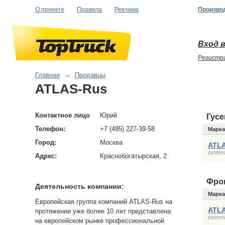
О проекте
Правила
Реклама
Произво
Вход в
Регистр
Главная
→
Продавцы
ATLAS-Rus
Контактное лицо
Юрий
Гус
Телефон:
+7 (495) 227-39-58
Марка
Город:
Москва
ATLA
размещ
Адрес:
Краснобогатырская, 2
Фро
Деятельность компании:
Марка
Европейская группа компаний ATLAS-Rus на
ATLA
протяжении уже более 10 лет представлена
размещ
на европейском рынке профессиональной