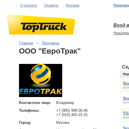
О проекте
Правила
Реклама
Произво
Вход в
Регистр
Главная
→
Продавцы
ООО "ЕвроТрак"
Се
Мар
Sc
раз
Sc
Контактное лицо
Владимир
раз
Телефоны:
+7 (985) 998-36-46
TG
+7 (915) 465-15-15
раз
Город:
Москва
Sc