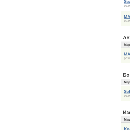
Sc
раз
MA
раз
Ав
Мар
MA
раз
Бо
Мар
Sc
раз
Из
Мар
Ko