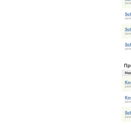
раз
Sc
раз
Sc
раз
Sc
раз
Пр
Мар
Ko
раз
Ko
раз
Sc
раз