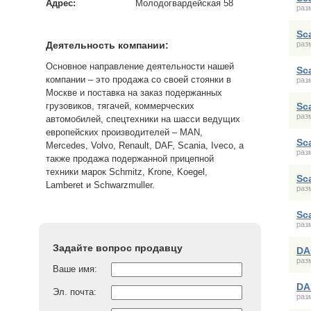
Адрес:
Молодогвардейская 58
раз
Sc
раз
Деятельность компании:
Основное направление деятельности нашей
Sc
компании – это продажа со своей стоянки в
раз
Москве и поставка на заказ подержанных
грузовиков, тягачей, коммерческих
Sc
раз
автомобилей, спецтехники на шасси ведущих
европейских производителей – MAN,
Sc
Mercedes, Volvo, Renault, DAF, Scania, Iveco, а
раз
также продажа подержанной прицепной
техники марок Schmitz, Krone, Koegel,
Sc
Lamberet и Schwarzmuller.
раз
Sc
раз
Задайте вопрос продавцу
DA
раз
Ваше имя:
DA
Эл. почта:
раз