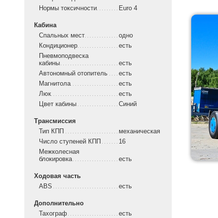
Нормы токсичности
Euro 4
Кабина
Спальных мест
одно
Кондиционер
есть
Пневмоподвеска
кабины
есть
Автономный отопитель
есть
Магнитола
есть
Люк
есть
Цвет кабины
Синий
Трансмиссия
Тип КПП
механическая
Число ступеней КПП
16
Межколесная
блокировка
есть
Ходовая часть
ABS
есть
Дополнительно
Тахограф
есть