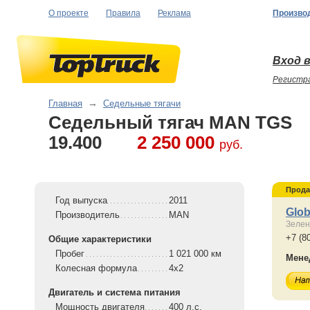
О проекте
Правила
Реклама
Произво
Вход в
Регистр
Главная
→
Седельные тягачи
Седельный тягач MAN TGS
19.400
2 250 000
руб.
Прода
Год выпуска
2011
Glob
Производитель
MAN
Зелен
+7 (8
Общие характеристики
Пробег
1 021 000 км
Мене
Колесная формула
4x2
Двигатель и система питания
Мощность двигателя
400 л.с.