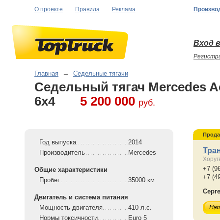
О проекте
Правила
Реклама
Произво
Вход в
Регистр
Главная
→
Седельные тягачи
Седельный тягач Mercedes Ac
6x4
5 200 000
руб.
Прода
Год выпуска
2014
Тра
Производитель
Mercedes
Хоруг
+7 (9
Общие характеристики
+7 (4
Пробег
35000 км
Серг
Двигатель и система питания
Мощность двигателя
410 л.с.
Нормы токсичности
Euro 5