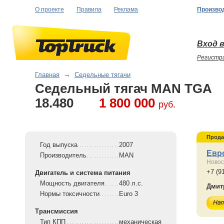
О проекте
Правила
Реклама
Произво
Вход в
Регистр
Главная
→
Седельные тягачи
Седельный тягач MAN TGA
18.480
1 800 000
руб.
Прода
Год выпуска
2007
Евр
Производитель
MAN
Новос
+7 (9
Двигатель и система питания
Мощность двигателя
480 л.с.
Дмит
Нормы токсичности
Euro 3
Трансмиссия
Тип КПП
механическая