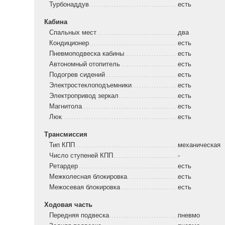
Турбонаддув
есть
Кабина
Спальных мест
два
Кондиционер
есть
Пневмоподвеска кабины
есть
Автономный отопитель
есть
Подогрев сидений
есть
Электростеклоподъемники
есть
Электропривод зеркал
есть
Магнитола
есть
Люк
есть
Трансмиссия
Тип КПП
механическая
Число ступеней КПП
-
Ретардер
есть
Межколесная блокировка
есть
Межосевая блокировка
есть
Ходовая часть
Передняя подвеска
пневмо