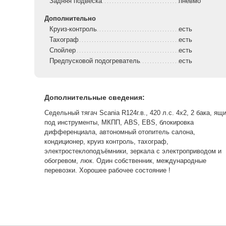
Задняя подвеска
пневмо
Дополнительно
Круиз-контроль
есть
Тахограф
есть
Спойлер
есть
Предпусковой подогреватель
есть
Дополнительные сведения:
Седельный тягач Scania R124г.в., 420 л.с. 4х2, 2 бака, ящ
под инструменты, МКПП, ABS, EBS, блокировка
дифференциала, автономный отопитель салона,
кондиционер, круиз контроль, тахограф,
электростеклоподъёмники, зеркала с электроприводом и
обогревом, люк. Один собственник, международные
перевозки. Хорошее рабочее состояние !