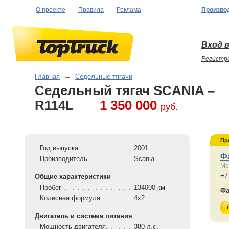
О проекте
Правила
Реклама
Произво
Вход в
Регистр
Главная
→
Седельные тягачи
Седельный тягач SCANIA –
R114L
1 350 000
руб.
Пр
Год выпуска
2001
Ф
Производитель
Scania
Мо
+7
Общие характеристики
Пробег
134000 км
Фа
Колесная формула
4x2
Двигатель и система питания
Мощность двигателя
380 л.с.