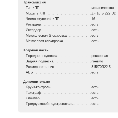
Трансмиссия
Тип КПП
механическая
Модель КПП
ZF 16 S 222 DD
Число ступеней КПП
16
Ретардер
есть
Интардер
есть
Межколесная блокировка
есть
Межосевая блокировка
есть
Ходовая часть
Передняя подвеска
рессорная
Задняя подвеска
пневмо
Размерность шин
315/70R22.5
ABS
есть
Дополнительно
Круиз-контроль
есть
Тахограф
есть
Спойлер
есть
Предпусковой подогреватель
есть