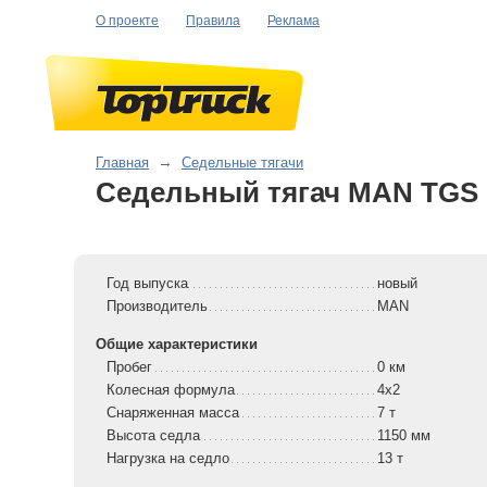
О проекте
Правила
Реклама
Главная
→
Седельные тягачи
Седельный тягач MAN TGS 1
Год выпуска
новый
Производитель
MAN
Общие характеристики
Пробег
0 км
Колесная формула
4x2
Снаряженная масса
7 т
Высота седла
1150 мм
Нагрузка на седло
13 т