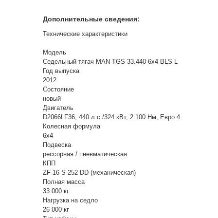
Дополнительные сведения:
Технические характеристики
Модель
Седельный тягач MAN TGS 33.440 6х4 BLS L
Год выпуска
2012
Состояние
новый
Двигатель
D2066LF36, 440 л.с./324 кВт, 2 100 Нм, Евро 4
Колесная формула
6х4
Подвеска
рессорная / пневматическая
КПП
ZF 16 S 252 DD (механическая)
Полная масса
33 000 кг
Нагрузка на седло
26 000 кг