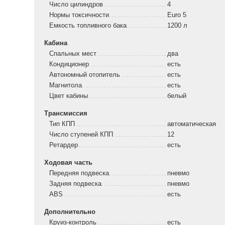
Число цилиндров
4
Нормы токсичности
Euro 5
Емкость топливного бака
1200 л
Кабина
Спальных мест
два
Кондиционер
есть
Автономный отопитель
есть
Магнитола
есть
Цвет кабины
белый
Трансмиссия
Тип КПП
автоматическая
Число ступеней КПП
12
Ретардер
есть
Ходовая часть
Передняя подвеска
пневмо
Задняя подвеска
пневмо
ABS
есть
Дополнительно
Круиз-контроль
есть