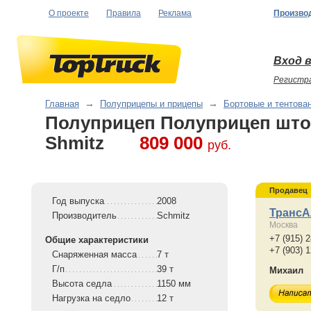
О проекте
Правила
Реклама
Произво
Вход в
Регистр
Главная
→
Полуприцепы и прицепы
→
Бортовые и тентова
Полуприцеп Полуприцеп шт
Shmitz
809 000
руб.
Продавец
Год выпуска
2008
ТрансА
Производитель
Schmitz
Москва
+7 (915) 
Общие характеристики
+7 (903) 
Снаряженная масса
7 т
Г/п
39 т
Михаил
Высота седла
1150 мм
Нагрузка на седло
12 т