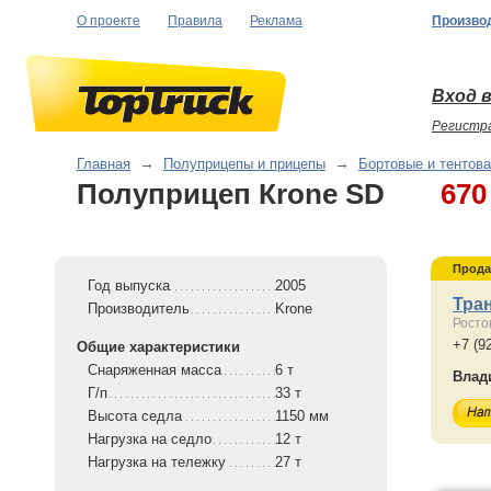
О проекте
Правила
Реклама
Произво
Вход в
Регистр
Главная
→
Полуприцепы и прицепы
→
Бортовые и тентов
Полуприцеп Кrone SD
670
Прода
Год выпуска
2005
Тра
Производитель
Krone
Росто
+7 (9
Общие характеристики
Снаряженная масса
6 т
Влад
Г/п
33 т
Высота седла
1150 мм
Нагрузка на седло
12 т
Нагрузка на тележку
27 т