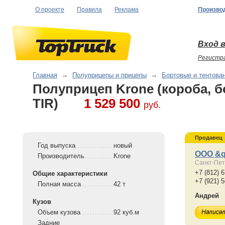
О проекте
Правила
Реклама
Произво
Вход в
Регистр
Главная
→
Полуприцепы и прицепы
→
Бортовые и тентова
Полуприцеп Krone (короба, б
TIR)
1 529 500
руб.
Продавец
Год выпуска
новый
ООО &q
Производитель
Krone
Санкт-Пет
+7 (812) 
Общие характеристики
+7 (921) 
Полная масса
42 т
Андрей
Кузов
Объем кузова
92 куб.м
Задние