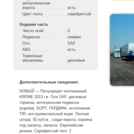
металлические
ворота
есть
Цвет тента
серебристый
Ходовая часть
Число осей
3
Подвеска
пневмо
Оси
SAF
ABS
есть
Тормозные
механизмы
дисковые
Дополнительные сведения:
НОВЫЙ — Полуприцеп тентованный
KRONE 2013 г.в. Оси SAF, дисковые
тормоза, интегральная подвеска
(короба), БОРТ, ГАРДИНА, исполнение
TIR, инструментальный ящик. Полная
штора, 92 куб.м., сзади ворота, корзина
под запаску, запаска. Европейская
резина. Серебристый тент. 2