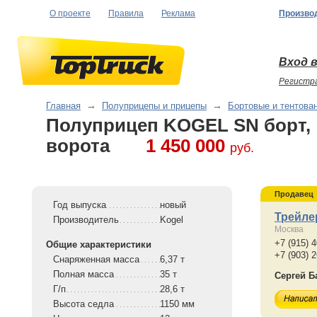
О проекте
Правила
Реклама
Произво
Вход в
Регистр
Главная
→
Полуприцепы и прицепы
→
Бортовые и тентова
Полуприцеп KOGEL SN борт,
ворота
1 450 000
руб.
Продавец
Год выпуска
новый
Трейле
Производитель
Kogel
Москва
+7 (915) 
Общие характеристики
+7 (903) 
Снаряженная масса
6,37 т
Полная масса
35 т
Сергей Б
Г/п
28,6 т
Высота седла
1150 мм