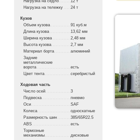
Нагрузка на седло
12 т
Нагрузка на тележку
24 т
Кузов
Объем кузова
91 куб.м
Длина кузова
13,62 мм
Ширина кузова
2,48 мм
Высота кузова
2,7 мм
Материал борта
алюминий
Задние
металлические
ворота
есть
Цвет тента
серебристый
Ходовая часть
Число осей
3
Подвеска
пневмо
Оси
SAF
Колеса
односкатные
Размерность шин
385/65R22.5
ABS
есть
Тормозные
механизмы
дисковые