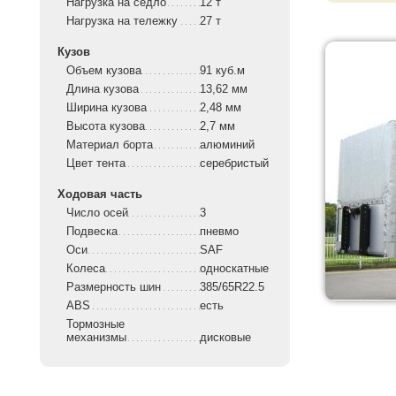
Нагрузка на седло
12 т
Нагрузка на тележку
27 т
Кузов
Объем кузова
91 куб.м
Длина кузова
13,62 мм
Ширина кузова
2,48 мм
Высота кузова
2,7 мм
Материал борта
алюминий
Цвет тента
серебристый
Ходовая часть
Число осей
3
Подвеска
пневмо
Оси
SAF
Колеса
односкатные
Размерность шин
385/65R22.5
ABS
есть
Тормозные
механизмы
дисковые