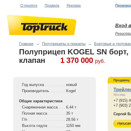
О проекте
Правила
Реклама
Произво
Вход в
Регистр
Главная
→
Полуприцепы и прицепы
→
Бортовые и тентова
Полуприцеп KOGEL SN борт,
клапан
1 370 000
руб.
Продавец
Год выпуска
новый
Трейле
Производитель
Kogel
Москва
+7 (915) 
Общие характеристики
+7 (903) 
Снаряженная масса
6,44 т
Полная масса
35 т
Сергей Б
Г/п
28,56 т
Высота седла
1150 мм