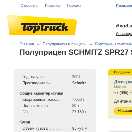
О проекте
Правила
Реклама
Произво
Вход в
Регистр
Главная
→
Полуприцепы и прицепы
→
Бортовые и тентова
Полуприцеп SCHMITZ SPR27 
Продавец
Год выпуска
2007
Дмитри
Производитель
Schmitz
Москва
+7 (985) 2
Общие характеристики
Снаряженная масса
7.050 т
Дмитрий
Полная масса
39 т
Г/п
27.150 т
Кузов
Объем кузова
93 куб.м