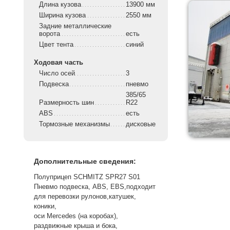
Длина кузова
13900 мм
Ширина кузова
2550 мм
Задние металлические
ворота
есть
Цвет тента
синий
Ходовая часть
Число осей
3
Подвеска
пневмо
385/65
Размерность шин
R22
ABS
есть
Тормозные механизмы
дисковые
Дополнительные сведения:
Полуприцеп SCHMITZ SPR27 S01
Пневмо подвеска, ABS, EBS,подходит
для перевозки рулонов,катушек,
коники,
оси Mercedes (на коробах),
раздвижные крыша и бока,