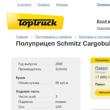
О проекте
Правила
Реклама
Произво
Вход в
Регистр
Главная
→
Полуприцепы и прицепы
→
Бортовые и тентова
Полуприцеп Schmitz Cargobul
Продавец
Год выпуска
2008
Павел
Производитель
Schmitz
Москва
+7 (985) 
Кузов
Объем кузова
90 куб.м
Павел
Ходовая часть
Число осей
3
Подвеска
пневмо
Оси
SAF