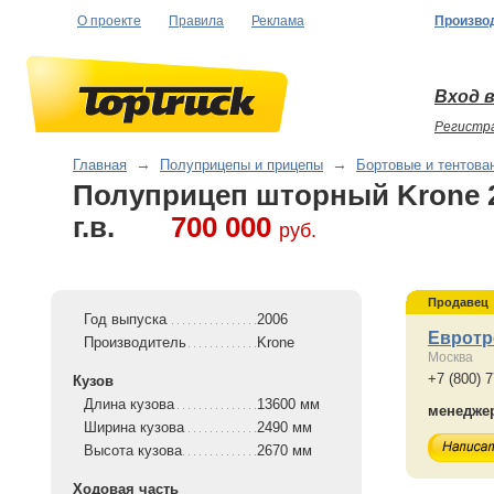
О проекте
Правила
Реклама
Произво
Вход в
Регистр
Главная
→
Полуприцепы и прицепы
→
Бортовые и тентова
Полуприцеп шторный Krone 
г.в.
700 000
руб.
Продавец
Год выпуска
2006
Евротр
Производитель
Krone
Москва
+7 (800) 
Кузов
Длина кузова
13600 мм
менедже
Ширина кузова
2490 мм
Высота кузова
2670 мм
Ходовая часть