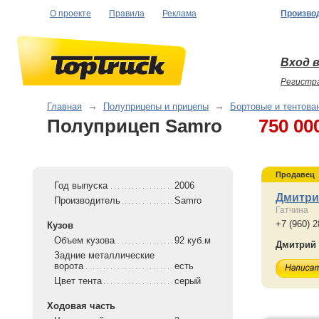
О проекте
Правила
Реклама
Произво
Вход в
Регистр
Главная
→
Полуприцепы и прицепы
→
Бортовые и тентова
Полуприцеп Samro
750 00
Продавец
Год выпуска
2006
Дмитри
Производитель
Samro
Гатчина
+7 (960) 2
Кузов
Объем кузова
92 куб.м
Дмитрий
Задние металлические
ворота
есть
Цвет тента
серый
Ходовая часть