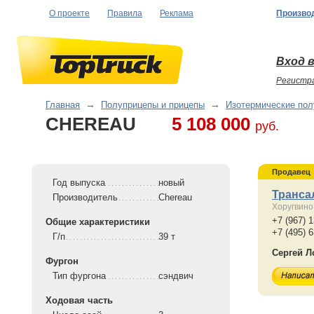
О проекте
Правила
Реклама
Произво
Вход в
Регистр
Главная
→
Полуприцепы и прицепы
→
Изотермические по
CHEREAU
5 108 000
руб.
Продавец
Год выпуска
новый
Транса
Производитель
Chereau
Хоругвино
+7 (967) 
Общие характеристики
+7 (495) 
Г/п
39 т
Сергей Л
Фургон
Тип фургона
сэндвич
Ходовая часть