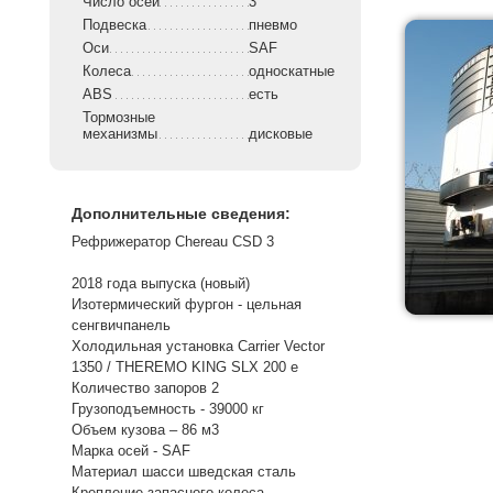
Число осей
3
Подвеска
пневмо
Оси
SAF
Колеса
односкатные
ABS
есть
Тормозные
механизмы
дисковые
Дополнительные сведения:
Рефрижератор Chereau CSD 3
2018 года выпуска (новый)
Изотермический фургон - цельная
сенгвичпанель
Холодильная установка Carrier Vector
1350 / THEREMO KING SLX 200 e
Количество запоров 2
Грузоподъемность - 39000 кг
Объем кузова – 86 м3
Марка осей - SAF
Материал шасси шведская сталь
Крепление запасного колеса