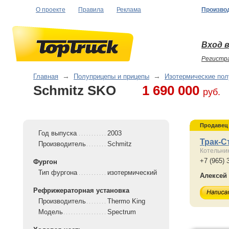
О проекте
Правила
Реклама
Произво
Вход в
Регистр
Главная
→
Полуприцепы и прицепы
→
Изотермические по
Schmitz SKO
1 690 000
руб.
Продавец
Год выпуска
2003
Трак-С
Производитель
Schmitz
Котельни
+7 (965) 
Фургон
Тип фургона
изотермический
Алексей
Рефрижераторная установка
Производитель
Thermo King
Модель
Spectrum