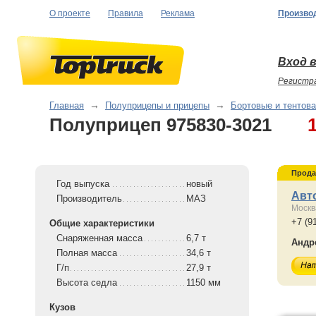
О проекте
Правила
Реклама
Произво
Вход в
Регистр
Главная
→
Полуприцепы и прицепы
→
Бортовые и тентов
Полуприцеп 975830-3021
Прода
Год выпуска
новый
Авт
Производитель
МАЗ
Москв
+7 (9
Общие характеристики
Снаряженная масса
6,7 т
Андр
Полная масса
34,6 т
Г/п
27,9 т
Высота седла
1150 мм
Кузов