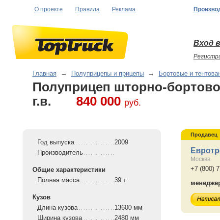
О проекте
Правила
Реклама
Произво
Вход в
Регистр
Главная
→
Полуприцепы и прицепы
→
Бортовые и тентова
Полуприцеп шторно-бортовой
г.в.
840 000
руб.
Продавец
Год выпуска
2009
Евротр
Производитель
Москва
+7 (800) 
Общие характеристики
Полная масса
39 т
менедже
Кузов
Длина кузова
13600 мм
Ширина кузова
2480 мм