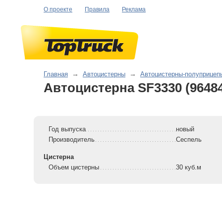
О проекте
Правила
Реклама
Главная
→
Автоцистерны
→
Автоцистерны-полуприцеп
Автоцистерна SF3330 (9648
Год выпуска
новый
Производитель
Сеспель
Цистерна
Объем цистерны
30 куб.м