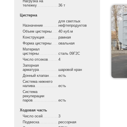
Нагрузка на
тележку
36 т
Цистерна
для светлых
Назначение
нефтепродуктов
Объем цистерны
40 куб.м
Конструкция
рамная
Форма цистерны
овальная
Материал
цистерны
сталь 09Г2С
Число отсеков
4
Запорная
арматура
шаровой кран
Донный клапан
есть
Система нижнего
налива
есть
Система
рекуперации
паров
есть
Ходовая часть
Число осей
3
Подвеска
рессорная