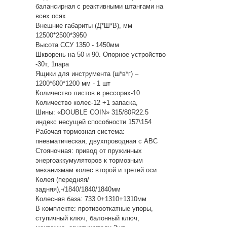
балансирная с реактивными штангами на
всех осях
Внешние габариты (Д*Ш*В), мм
12500*2500*3950
Высота ССУ 1350 - 1450мм
Шкворень на 50 и 90. Опорное устройство
-30т, 1пара
Ящики для инструмента (ш*в*г) –
1200*600*1200 мм - 1 шт
Количество листов в рессорах-10
Количество колес-12 +1 запаска,
Шины: «DOUBLE COIN» 315/80R22.5
индекс несущей способности 157\154
Рабочая тормозная система:
пневматическая, двухпроводная с АВС
Стояночная: привод от пружинных
энергоаккумуляторов к тормозным
механизмам колес второй и третей оси
Колея (передняя/
задняя),-/1840/1840/1840мм
Колесная база: 733 0+1310+1310мм
В комплекте: противооткатные упоры,
ступичный ключ, балонный ключ,