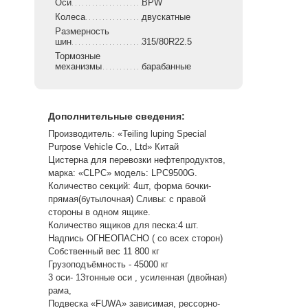
Оси
BPW
Колеса
двускатные
Размерность
шин
315/80R22.5
Тормозные
механизмы
барабанные
Дополнительные сведения:
Производитель: «Teiling luping Special
Purpose Vehicle Co., Ltd» Китай
Цистерна для перевозки нефтепродуктов,
марка: «CLPC» модель: LPC9500G.
Количество секций: 4шт, форма бочки-
прямая(бутылочная) Сливы: с правой
стороны в одном ящике.
Количество ящиков для песка:4 шт.
Надпись ОГНЕОПАСНО ( со всех сторон)
Собственный вес 11 800 кг
Грузоподъёмность - 45000 кг
3 оси- 13тонные оси , усиленная (двойная)
рама,
Подвеска «FUWA» зависимая, рессорно-