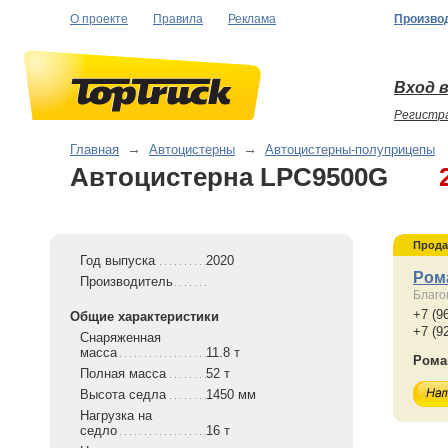
О проекте
Правила
Реклама
Произво
Вход в
Регистр
Главная
→
Автоцистерны
→
Автоцистерны-полуприцепы
Автоцистерна LPC9500G
Прода
Год выпуска
2020
Ром
Производитель
Благо
+7 (9
Общие характеристики
+7 (9
Снаряженная
масса
11.8 т
Рома
Полная масса
52 т
Высота седла
1450 мм
Нагрузка на
седло
16 т