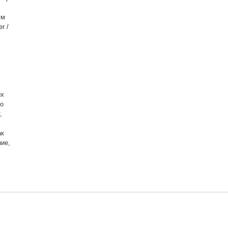
мм
r /
.
ых
го
,
ак
ие,