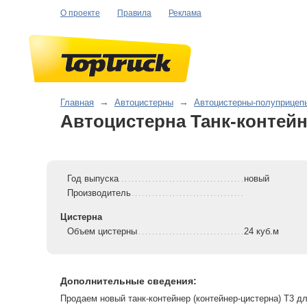
О проекте
Правила
Реклама
Главная
→
Автоцистерны
→
Автоцистерны-полуприцеп
Автоцистерна Танк-контейн
Год выпуска
новый
Производитель
Цистерна
Объем цистерны
24 куб.м
Дополнительные сведения:
Продаем новый танк-контейнер (контейнер-цистерна) Т3 д