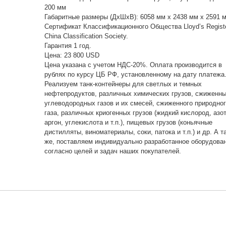
200 мм
Габаритные размеры (ДxШxВ): 6058 мм x 2438 мм x 2591 
Сертификат Классификационного Общества Lloyd’s Registe
China Classification Society.
Гарантия 1 год.
Цена: 23 800 USD
Цена указана с учетом НДС-20%. Оплата производится в
рублях по курсу ЦБ РФ, установленному на дату платежа
Реализуем танк-контейнеры для светлых и темных
нефтепродуктов, различных химических грузов, сжиженн
углеводородных газов и их смесей, сжиженного природно
газа, различных криогенных грузов (жидкий кислород, азот
аргон, углекислота и т.п.), пищевых грузов (коньячные
дистилляты, виноматериалы, соки, патока и т.п.) и др. А т
же, поставляем индивидуально разработанное оборудован
согласно целей и задач наших покупателей.