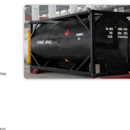
-
 бар
етр