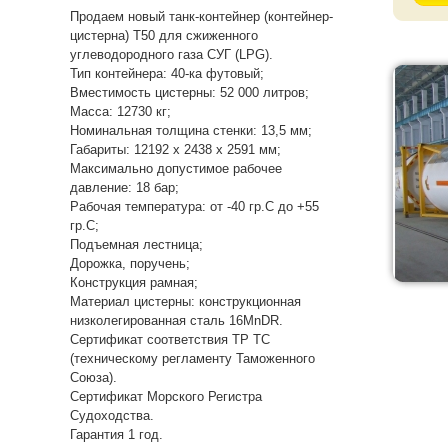
Продаем новый танк-контейнер (контейнер-
цистерна) Т50 для сжиженного
углеводородного газа СУГ (LPG).
Тип контейнера: 40-ка футовый;
Вместимость цистерны: 52 000 литров;
Масса: 12730 кг;
Номинальная толщина стенки: 13,5 мм;
Габариты: 12192 х 2438 х 2591 мм;
Максимально допустимое рабочее
давление: 18 бар;
Рабочая температура: от -40 гр.C до +55
гр.C;
Подъемная лестница;
Дорожка, поручень;
Конструкция рамная;
Материал цистерны: конструкционная
низколегированная сталь 16MnDR.
Сертификат соответствия ТР ТС
(техническому регламенту Таможенного
Союза).
Сертификат Морского Регистра
Судоходства.
Гарантия 1 год.