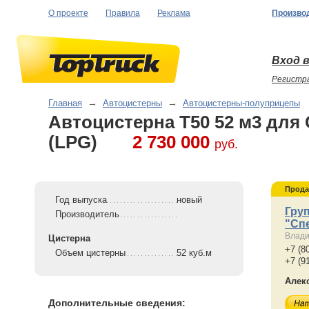
О проекте
Правила
Реклама
Произво
Вход в
Регистр
Главная
→
Автоцистерны
→
Автоцистерны-полуприцепы
Автоцистерна T50 52 м3 для
(LPG)
2 730 000
руб.
Прода
Год выпуска
новый
Гру
Производитель
"Сп
Влади
Цистерна
+7 (8
Объем цистерны
52 куб.м
+7 (9
Алек
Дополнительные сведения: