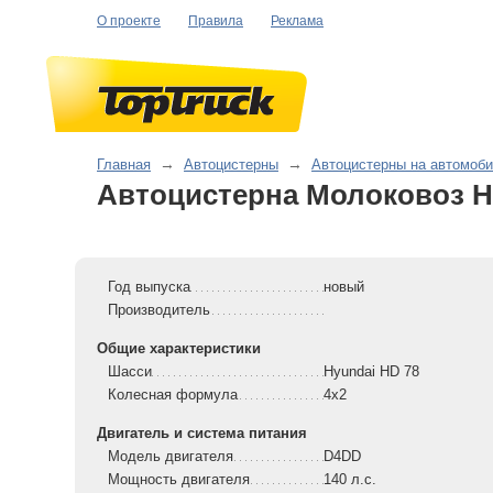
О проекте
Правила
Реклама
Главная
→
Автоцистерны
→
Автоцистерны на автомоб
Автоцистерна Молоковоз H
Год выпуска
новый
Производитель
Общие характеристики
Шасси
Hyundai HD 78
Колесная формула
4x2
Двигатель и система питания
Модель двигателя
D4DD
Мощность двигателя
140 л.с.