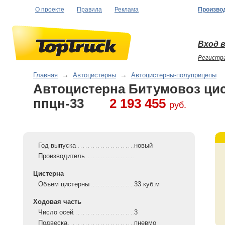
О проекте
Правила
Реклама
Произво
Вход в
Регистр
Главная
→
Автоцистерны
→
Автоцистерны-полуприцепы
Автоцистерна Битумовоз цис
ппцн-33
2 193 455
руб.
Год выпуска
новый
Производитель
Цистерна
Объем цистерны
33 куб.м
Ходовая часть
Число осей
3
Подвеска
пневмо