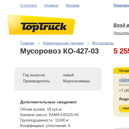
О проекте
Правила
Реклама
Произво
Вход в
Регистр
Главная
→
Коммунальная техника
→
Мусоровозы
Мусоровоз КО-427-03
5 25
Прода
Год выпуска
новый
«Це
Производитель
Мценсккоммаш
Москв
+7 (4
Андр
Дополнительные сведения:
Объем кузова: 18 куб.м
Базовое шасси: КАМАЗ-65115-А5
Грузоподъемность: 11240 кг
Коэффициент уплотнения: 6