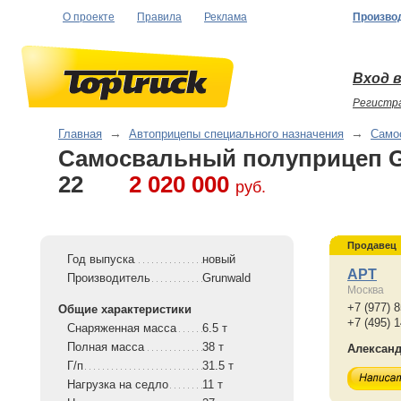
О проекте
Правила
Реклама
Произво
Вход в
Регистр
Главная
→
Автоприцепы специального назначения
→
Само
Самосвальный полуприцеп G
22
2 020 000
руб.
Продавец
Год выпуска
новый
APT
Производитель
Grunwald
Москва
+7 (977) 
Общие характеристики
+7 (495) 
Снаряженная масса
6.5 т
Полная масса
38 т
Алексан
Г/п
31.5 т
Нагрузка на седло
11 т