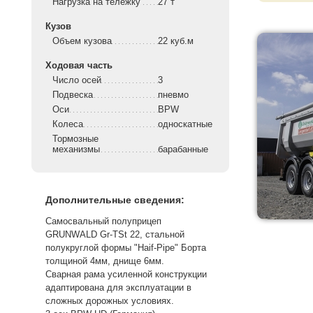
Нагрузка на тележку
27 т
Кузов
Объем кузова
22 куб.м
Ходовая часть
Число осей
3
Подвеска
пневмо
Оси
BPW
Колеса
односкатные
Тормозные
механизмы
барабанные
Дополнительные сведения:
Самосвальный полуприцеп
GRUNWALD Gr-TSt 22, стальной
полукруглой формы "Haif-Pipe" Борта
толщиной 4мм, днище 6мм.
Сварная рама усиленной конструкции
адаптирована для эксплуатации в
сложных дорожных условиях.