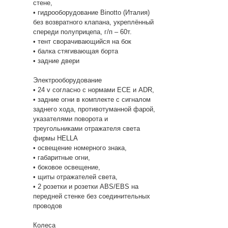
стене,
• гидрооборудование Binotto (Италия)
без возвратного клапана, укреплённый
спереди полуприцепа, г/п – 60т.
• тент сворачивающийся на бок
• балка стягивающая борта
• задние двери
Электрооборудование
• 24 v согласно с нормами ECE и ADR,
• задние огни в комплекте с сигналом
заднего хода, противотуманной фарой,
указателями поворота и
треугольниками отражателя света
фирмы HELLA
• освещение номерного знака,
• габаритные огни,
• боковое освещение,
• щиты отражателей света,
• 2 розетки и розетки ABS/EBS на
передней стенке без соединительных
проводов
Колеса