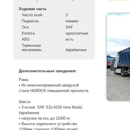
Ходовая часть
Число осей
3
Подвеска
пневмо
Оси
SAF
Колеса
односкатные
ABS
есть
Тормозные
механизмы
барабанные
Дополнительные сведения:
Рама
• Из низколегированной шведской
стали HARDOX повышенной прочности.
Шасси
• 3-осное: SAF S11-4218 типа Modul,
барабанное
• нагрузка на ось до 11000 кг,
• Высота седельного устройства
1200мм стандарт (1300мм опция).