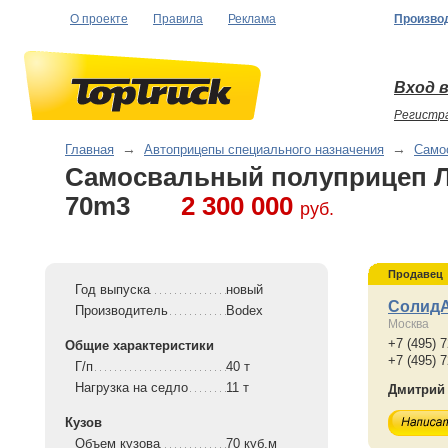
О проекте
Правила
Реклама
Произво
Вход в
Регистр
Главная
→
Автоприцепы специального назначения
→
Само
Самосвальный полуприцеп 
70m3
2 300 000
руб.
Продавец
Год выпуска
новый
Солид
Производитель
Bodex
Москва
+7 (495) 7
Общие характеристики
+7 (495) 
Г/п
40 т
Нагрузка на седло
11 т
Дмитрий
Кузов
Объем кузова
70 куб.м