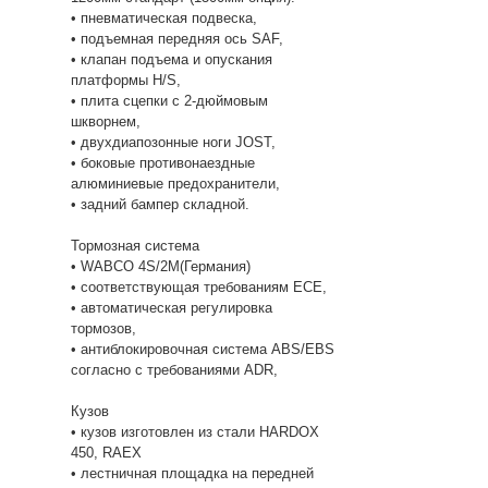
• пневматическая подвеска,
• подъемная передняя ось SAF,
• клапан подъема и опускания
платформы H/S,
• плита сцепки с 2-дюймовым
шкворнем,
• двухдиапозонные ноги JOST,
• боковые противонаездные
алюминиевые предохранители,
• задний бампер складной.
Тормозная система
• WABCO 4S/2M(Германия)
• соответствующая требованиям ECE,
• автоматическая регулировка
тормозов,
• антиблокировочная система ABS/EBS
согласно с требованиями ADR,
Кузов
• кузов изготовлен из стали HARDOX
450, RAEX
• лестничная площадка на передней